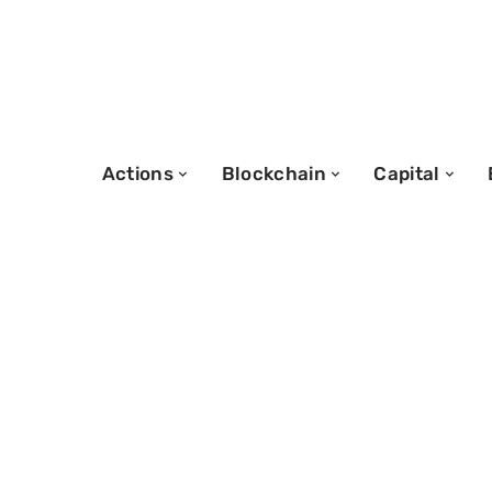
Actions
Blockchain
Capital
26/10/2025
Attirer des inve
financer un proj
méthodes effic