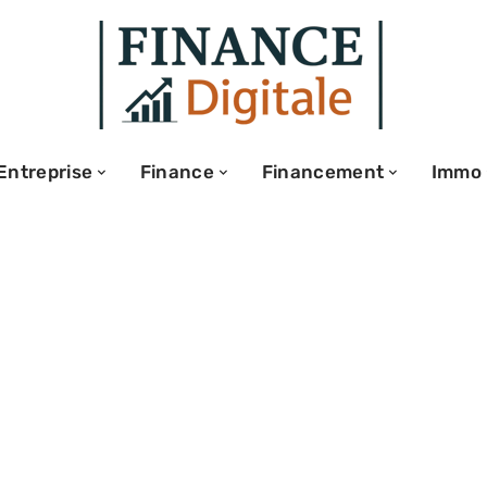
Entreprise
Finance
Financement
Immo
stisseurs pour
et grâce à des
aces