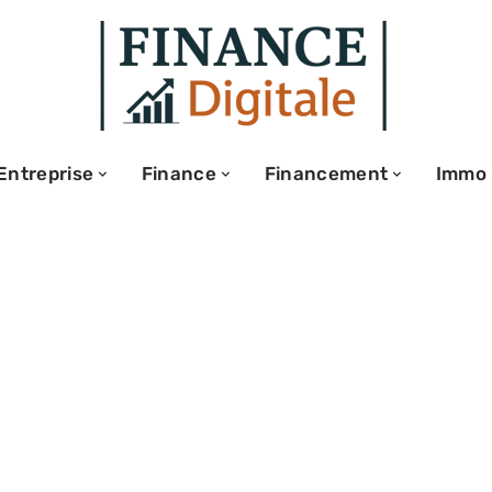
Entreprise
Finance
Financement
Immo
ser la
les coûts en