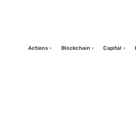
Actions
Blockchain
Capital
07/03/2026
Comment maîtri
domination par 
entreprise