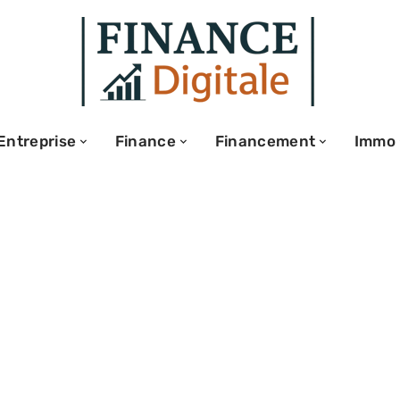
Entreprise
Finance
Financement
Immo
ur retirer votre
e dès 55 ans