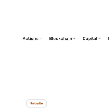
Actions
Blockchain
Capital
03/03/2026
Les solutions po
compte ordinair
Retraite