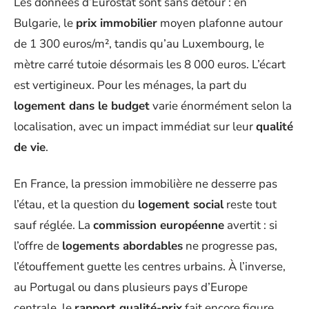
Les données d’Eurostat sont sans détour : en
Bulgarie, le
prix immobilier
moyen plafonne autour
de 1 300 euros/m², tandis qu’au Luxembourg, le
mètre carré tutoie désormais les 8 000 euros. L’écart
est vertigineux. Pour les ménages, la part du
logement dans le budget
varie énormément selon la
localisation, avec un impact immédiat sur leur
qualité
de vie
.
En France, la pression immobilière ne desserre pas
l’étau, et la question du
logement social
reste tout
sauf réglée. La
commission européenne
avertit : si
l’offre de
logements abordables
ne progresse pas,
l’étouffement guette les centres urbains. À l’inverse,
au Portugal ou dans plusieurs pays d’Europe
centrale, le
rapport qualité-prix
fait encore figure