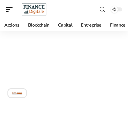
Actions
Blockchain
Capital
Entreprise
Finance
03/03/2026
Où trouve-t-on le
logement le plus
abordable en Europe ?
Immo