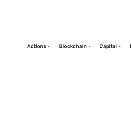
Actions
Blockchain
Capital
20/12/2025
Gestion de porte
processus et bo
à suivre