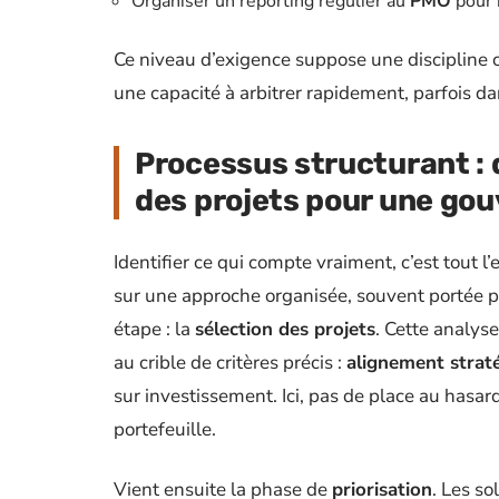
Organiser un reporting régulier au
PMO
pour 
Ce niveau d’exigence suppose une discipline c
une capacité à arbitrer rapidement, parfois da
Processus structurant : d
des projets pour une go
Identifier ce qui compte vraiment, c’est tout l’
sur une approche organisée, souvent portée p
étape : la
sélection des projets
. Cette analys
au crible de critères précis :
alignement strat
sur investissement. Ici, pas de place au hasard
portefeuille.
Vient ensuite la phase de
priorisation
. Les s