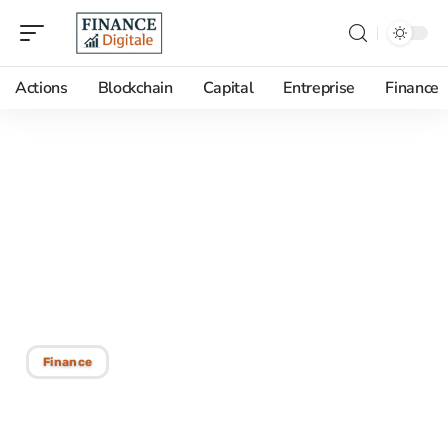
Actions
Blockchain
Capital
Entreprise
Finance
02/09/2025
Investir 400 000 $ :
stratégies et options pour
une gestion optimale de
votre capital
Finance