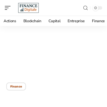
Actions
Blockchain
Capital
Entreprise
Finance
26/10/2025
Diversification clientèle :
enjeux et stratégies à
connaître pour booster
vos ventes !
Finance