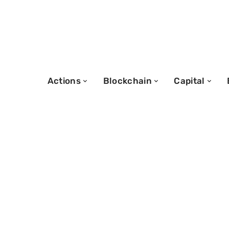
Actions
Blockchain
Capital
05/09/2025
Gains quotidiens
évaluation des 
revenus