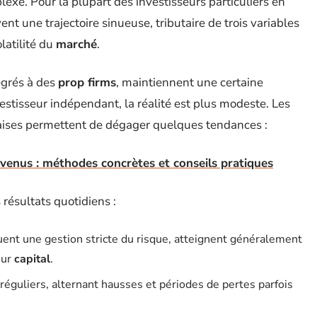
exe. Pour la plupart des investisseurs particuliers en
ent une trajectoire sinueuse, tributaire de trois variables
olatilité du
marché
.
égrés à des
prop firms
, maintiennent une certaine
estisseur indépendant, la réalité est plus modeste. Les
aises permettent de dégager quelques tendances :
revenus : méthodes concrètes et conseils pratiques
 résultats quotidiens :
uent une gestion stricte du risque, atteignent généralement
eur
capital
.
rréguliers, alternant hausses et périodes de pertes parfois