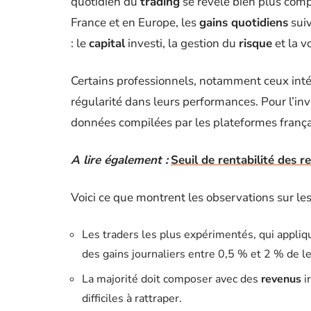
quotidien du
trading
se révèle bien plus compl
France et en Europe, les
gains quotidiens
suiv
: le
capital
investi, la gestion du
risque
et la v
Certains professionnels, notamment ceux int
régularité dans leurs performances. Pour l’inv
données compilées par les plateformes franç
A lire également :
Seuil de rentabilité des 
Voici ce que montrent les observations sur les
Les traders les plus expérimentés, qui appliq
des gains journaliers entre 0,5 % et 2 % de l
La majorité doit composer avec des
revenus
i
difficiles à rattraper.