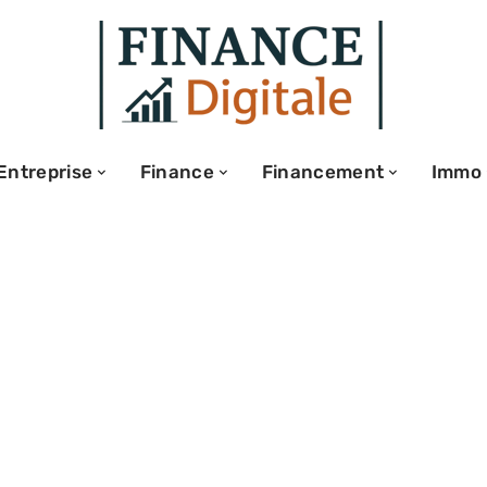
Entreprise
Finance
Financement
Immo
 d’un trader :
potentiels