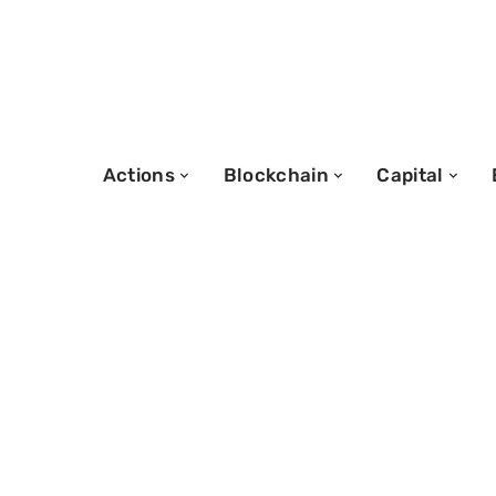
Actions
Blockchain
Capital
25/01/2026
Prime rénovatio
les critères et l
suivre