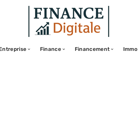
Entreprise
Finance
Financement
Immo
n : comprendre
es étapes clés à