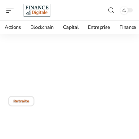
Actions
Blockchain
Capital
Entreprise
Finance
21/08/2025
Départ anticipé à la
retraite avec une RQTH :
ce qu’il faut savoir
Retraite