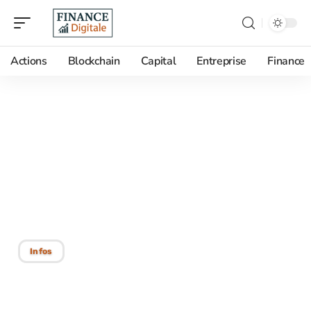
Actions
Blockchain
Capital
Entreprise
Finance
08/09/2025
Bitcoin et crypto-
monnaies : différences et
caractéristiques
essentielles
Infos